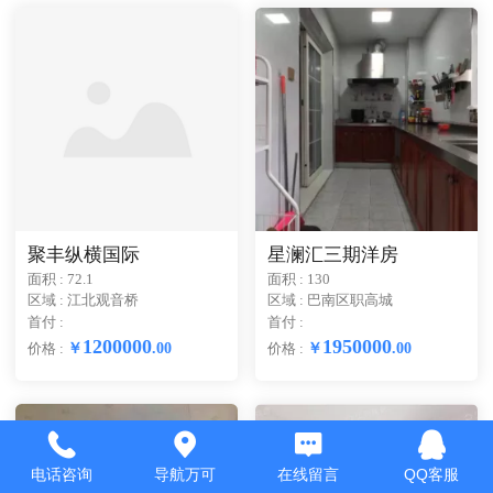
聚丰纵横国际
星澜汇三期洋房
面积 : 72.1
面积 : 130
区域 : 江北观音桥
区域 : 巴南区职高城
首付 :
首付 :
1200000
1950000
￥
.
00
￥
.
00
价格 :
价格 :
电话咨询
导航万可
在线留言
QQ客服