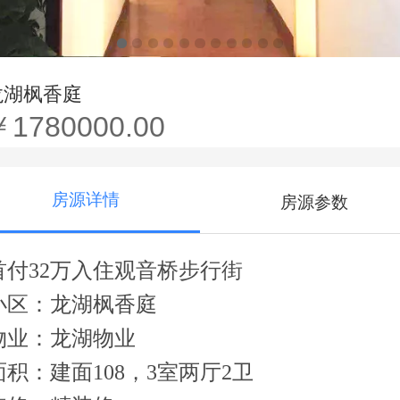
龙湖枫香庭
￥1780000.00
房源详情
房源参数
首付
32万入住观音桥步行街
小区：龙湖枫香庭
物业：龙湖物业
面积：建面
108，3室两厅2卫